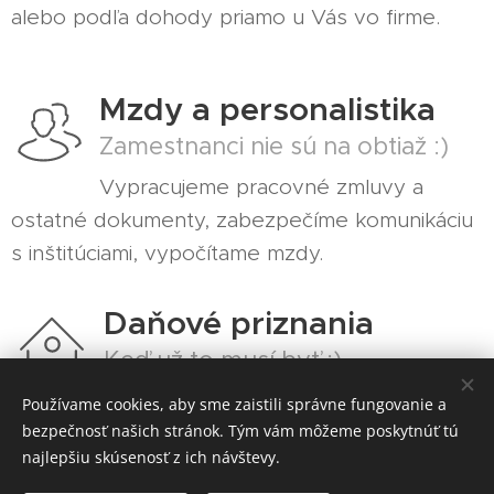
alebo podľa dohody priamo u Vás vo firme.
Mzdy a personalistika
Zamestnanci nie sú na obtiaž :)
Vypracujeme pracovné zmluvy a
ostatné dokumenty, zabezpečíme komunikáciu
s inštitúciami, vypočítame mzdy.
Daňové priznania
Keď už to musí byť :)
Vypracujeme za Vás daňové priznania
Používame cookies, aby sme zaistili správne fungovanie a
bezpečnosť našich stránok. Tým vám môžeme poskytnúť tú
ku všetkým Vašim príjmom a iným daniam.
najlepšiu skúsenosť z ich návštevy.