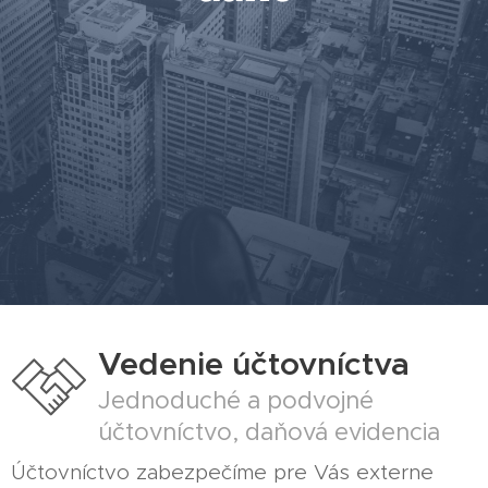
Vedenie účtovníctva
Jednoduché a podvojné
účtovníctvo, daňová evidencia
Účtovníctvo zabezpečíme pre Vás externe